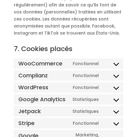
régulièrement) afin de savoir ce qu’ils font de
vos données (personnelles) traitées en utilisant
ces cookies. Les données récupérées sont
anonymisées autant que possible. Facebook,
Instagram et TikTok se trouvent aux États-Unis.
7. Cookies placés
WooCommerce
Fonctionnel
Consent
to
Complianz
Fonctionnel
Consent
service
to
WordPress
Fonctionnel
woocommerc
Consent
service
to
Google Analytics
Statistiques
complianz
Consent
service
to
Jetpack
Statistiques
wordpress
Consent
service
to
Stripe
Fonctionnel
google-
Consent
service
analytics
to
Google
Marketing,
jetpack