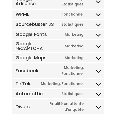
Adsense
service
Consent
Statistiques
stripe
to
WPML
Fonctionnel
service
Consent
google-
to
Sourcebuster JS
Statistiques
Consent
adsense
service
to
Google Fonts
Marketing
wpml
Consent
service
Google
to
sourcebuster-
Marketing
reCAPTCHA
Consent
service
js
to
google-
Google Maps
Marketing
Consent
service
fonts
to
google-
Marketing,
Facebook
service
recaptcha
Consent
Fonctionnel
google-
to
TikTok
Marketing, Fonctionnel
maps
service
Consent
facebook
to
Automattic
Statistiques
Consent
service
to
Finalité en attente
tiktok
Divers
service
Consent
d’enquête
automattic
to